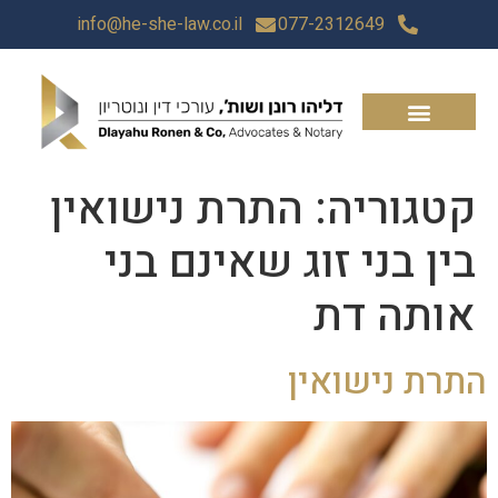
info@he-she-law.co.il
077-2312649
קטגוריה:
התרת נישואין
בין בני זוג שאינם בני
אותה דת
התרת נישואין