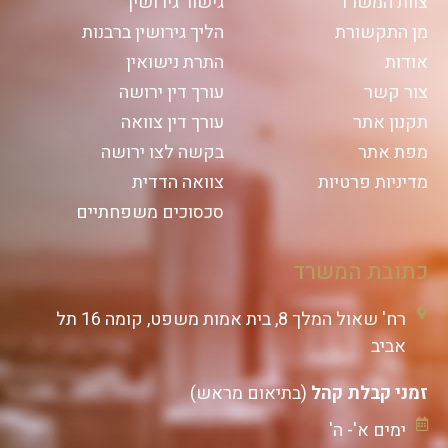
צוות המשרד
גישור גירושין
מן התקשורת
הליך גירושין ברבנות
אודות
התרת נישואין
צור קשר
עורך דין ירושה
תקנון אתר
עורך דין צוואה
מפת אתר
בקשה לצו ירושה
מדיניות פרטיות
צוואה הדדית
סכסוכים משפחתיים
כתובת המשרד
רח' שאול המלך 8, בית אמות משפט, קומה 16 תל
אביב
זמני קבלת קהל
(בתיאום מראש)
ימים א'- ה'