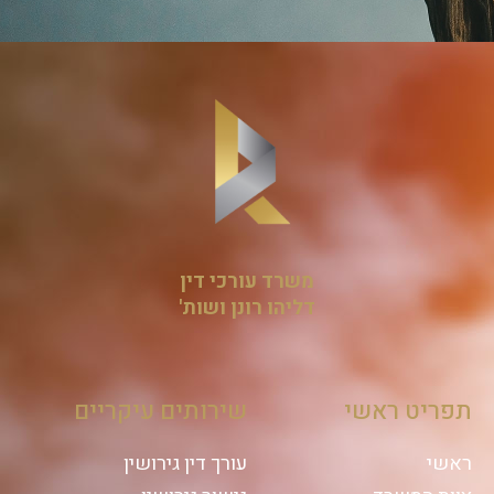
משרד עורכי דין
דליהו רונן ושות'
תפריט ראשי
שירותים עיקריים
ראשי
עורך דין גירושין