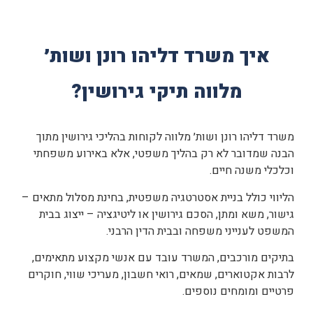
איך משרד דליהו רונן ושות׳
מלווה תיקי גירושין?
משרד דליהו רונן ושות׳ מלווה לקוחות בהליכי גירושין מתוך
הבנה שמדובר לא רק בהליך משפטי, אלא באירוע משפחתי
וכלכלי משנה חיים.
הליווי כולל בניית אסטרטגיה משפטית, בחינת מסלול מתאים –
גישור, משא ומתן, הסכם גירושין או ליטיגציה – ייצוג בבית
המשפט לענייני משפחה ובבית הדין הרבני.
בתיקים מורכבים, המשרד עובד עם אנשי מקצוע מתאימים,
לרבות אקטוארים, שמאים, רואי חשבון, מעריכי שווי, חוקרים
פרטיים ומומחים נוספים.