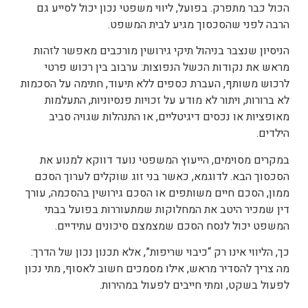
הכול כבר מתפרק. בפועל, ליווי משפטי נכון יכול לסייע גם
הרבה לפני שהסכסוך מגיע לבית המשפט.
הניסיון שנצבר בניהול תיקי גירושין מורכבים מאפשר לזהות
מראש את נקודות הכשל הנפוצות: ערבוב בין רכוש פרטי
לרכוש משותף, העברת כספים ללא תיעוד, חתימה על הסכמות
לא ברורות, ויתור לא מודע על זכויות פנסיוניות, התעלמות
מאופציות או נכסים דיגיטליים, או התנהלות שגויה סביב
הילדים.
במקרים מסוימים, הייעוץ המשפטי נועד דווקא למנוע את
הסכסוך הבא. לדוגמא, כאשר בני זוג שוקלים לערוך הסכם
ממון, הסכם חיים משותפים או הסכם גירושין בהסכמה, עורך
דין שמכיר היטב את המחלוקות שמתעוררות בפועל בבתי
המשפט יכול לנסח הסכם שמצמצם סיכונים עתידיים.
כך, הליווי אינו רק “כיבוי שריפות”, אלא תכנון נכון של הדרך:
מה צריך להסדיר מראש, אילו מסמכים חשוב לאסוף, מתי נכון
לפעול בשקט, ומתי חייבים לפעול במהירות.