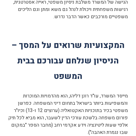
הגישה של המשרד משלבת ניסיון משפטי, ראייה אסטרטגית,
רגישות משפחתית ויכולת לנהל גם משא ומתן וגם הליכים
משפטיים מורכבים כאשר הדבר נדרש.
המקצועיות שרואים על המסך –
הניסיון שנלחם עבורכם בבית
המשפט
מייסד המשרד, עו"ד רונן דליהו, הוא מהדמויות המוכרות
והמשפיעות ביותר בישראל בתחום דיני המשפחה. כפרשן
משפטי בכיר בתוכניות האקטואליה (ערוצים 12 ו-13) וכיו"ר
פורום משפחה בלשכת עורכי הדין לשעבר, הוא מביא לכל תיק
אלפי שעות ליטיגציה וידע אקדמי רחב (מחבר הספר "במקום
שבו נגמרת האהבה").