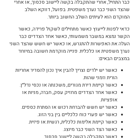
כבר התחיל, אחרי שהתקבלה בקשה ליישוב סכסוך, או אחרי
שהצד השני כבר נערך משפטית. בפועל, דווקא השלב
המוקדם הוא לעיתים השלב החשוב ביותר.
כדאי לפנות לייעוץ כאשר מתחילים לשקול פרידה, כאשר
הקשר נמצא במשבר משמעותי, כאשר אחד הצדדים כבר
העלה את האפשרות להתגרש, או כאשר יש חשש שהצד השני
נערך משפטית או כלכלית.
פנייה מוקדמת חשובה במיוחד
במצבים הבאים:
כאשר יש ילדים וצריך להבין איך נכון להסדיר אחריות
הורית וזמני שהות.
כאשר קיימת דירת מגורים, משכנתה או נכסי נדל״ן.
כאשר אחד הצדדים מחזיק עסק, חברה, מניות או
אופציות.
כאשר יש חשש להברחת רכוש או הסתרת כספים.
כאשר יש פערי כוח כלכליים בין בני הזוג.
כאשר קיימת אלימות כלכלית, רגשית או פיזית.
כאשר הצד השני כבר מיוצג.
כאשר התקבלה בקשה ליישוב סכסוך.