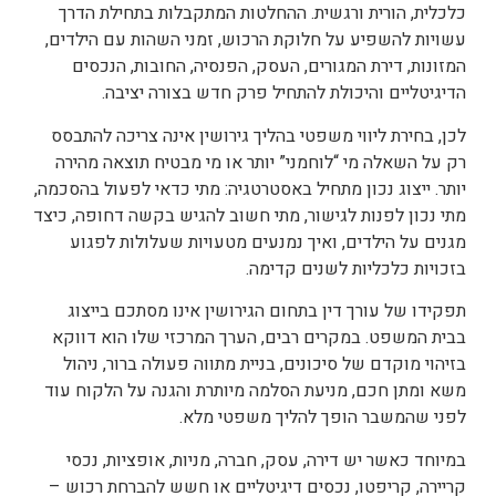
כלכלית, הורית ורגשית. ההחלטות המתקבלות בתחילת הדרך
עשויות להשפיע על חלוקת הרכוש, זמני השהות עם הילדים,
המזונות, דירת המגורים, העסק, הפנסיה, החובות, הנכסים
הדיגיטליים והיכולת להתחיל פרק חדש בצורה יציבה.
לכן, בחירת ליווי משפטי בהליך גירושין אינה צריכה להתבסס
רק על השאלה מי “לוחמני” יותר או מי מבטיח תוצאה מהירה
יותר. ייצוג נכון מתחיל באסטרטגיה: מתי כדאי לפעול בהסכמה,
מתי נכון לפנות לגישור, מתי חשוב להגיש בקשה דחופה, כיצד
מגנים על הילדים, ואיך נמנעים מטעויות שעלולות לפגוע
בזכויות כלכליות לשנים קדימה.
תפקידו של עורך דין בתחום הגירושין אינו מסתכם בייצוג
בבית המשפט. במקרים רבים, הערך המרכזי שלו הוא דווקא
בזיהוי מוקדם של סיכונים, בניית מתווה פעולה ברור, ניהול
משא ומתן חכם, מניעת הסלמה מיותרת והגנה על הלקוח עוד
לפני שהמשבר הופך להליך משפטי מלא.
במיוחד כאשר יש דירה, עסק, חברה, מניות, אופציות, נכסי
קריירה, קריפטו, נכסים דיגיטליים או חשש להברחת רכוש –