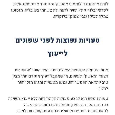
לורם איפסום דולור סיט אמט, קונסקטורר אדיפיסינג אלית
לפרומי בלוף קינץ תתיח לרעח. לת צשחמי צש בליא, מנסוטו
צמלח לביקו ננבי, צמוקו בלוקריה.
טעויות נפוצות לפני שפונים
לייעוץ
אחת הטעויות הנפוצות היא לחכות שהצד השני “יעשה את
הצעד הראשון”. לעיתים, מי שמקבל ייעוץ מוקדם יותר מבין
טוב יותר את האפשרויות, נמנע מטעויות ומגיע מוכן יותר
להליך.
טעות נוספת היא לבצע פעולות חד־צדדיות ללא ייעוץ: משיכת
כספים, העברת נכסים, חסימת חשבונות, שינוי גישה
לחשבונות משותפים או שליחת הודעות קשות שעלולות