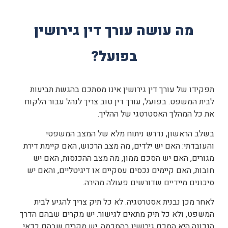
מה עושה עורך דין גירושין
בפועל?
תפקידו של עורך דין גירושין אינו מסתכם בהגשת תביעות
לבית המשפט. בפועל, עורך דין טוב צריך לנהל עבור הלקוח
את כל המהלך האסטרטגי של ההליך.
בשלב הראשון, נדרש ניתוח מלא של המצב המשפטי
והעובדתי: האם יש ילדים, מה מצב הרכוש, האם קיימת דירת
מגורים, האם יש הסכם ממון, מה מצב ההכנסות, האם יש
חובות, האם קיימים נכסים עסקיים או דיגיטליים, והאם יש
סיכונים מיידיים שדורשים פעולה מהירה.
לאחר מכן נבנית אסטרטגיה. לא כל תיק צריך להגיע לבית
המשפט, ולא כל תיק מתאים לגישור. יש מקרים שבהם הדרך
הנכונה היא הסכם גירושין בהסכמה, יש מקרים שבהם כדאי