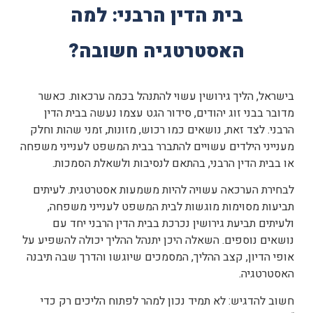
בית הדין הרבני: למה
האסטרטגיה חשובה?
בישראל, הליך גירושין עשוי להתנהל בכמה ערכאות. כאשר
מדובר בבני זוג יהודים, סידור הגט עצמו נעשה בבית הדין
הרבני. לצד זאת, נושאים כמו רכוש, מזונות, זמני שהות וחלק
מענייני הילדים עשויים להתברר בבית המשפט לענייני משפחה
או בבית הדין הרבני, בהתאם לנסיבות ולשאלת הסמכות.
לבחירת הערכאה עשויה להיות משמעות אסטרטגית. לעיתים
תביעות מסוימות מוגשות לבית המשפט לענייני משפחה,
ולעיתים תביעת גירושין נכרכת בבית הדין הרבני יחד עם
נושאים נוספים. השאלה היכן יתנהל ההליך יכולה להשפיע על
אופי הדיון, קצב ההליך, המסמכים שיוגשו והדרך שבה תיבנה
האסטרטגיה.
חשוב להדגיש: לא תמיד נכון למהר לפתוח הליכים רק כדי