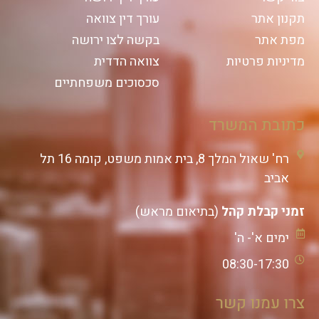
תקנון אתר
עורך דין צוואה
מפת אתר
בקשה לצו ירושה
מדיניות פרטיות
צוואה הדדית
סכסוכים משפחתיים
כתובת המשרד
רח' שאול המלך 8, בית אמות משפט, קומה 16 תל
אביב
זמני קבלת קהל
(בתיאום מראש)
ימים א'- ה'
08:30-17:30
צרו עמנו קשר