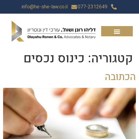
info@he-she-law.co.il
077-2312649
קטגוריה:
כינוס נכסים
הכתובה