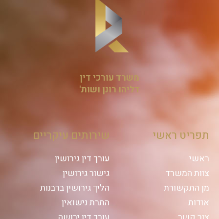
משרד עורכי דין
דליהו רונן ושות'
תפריט ראשי
שירותים עיקריים
ראשי
עורך דין גירושין
צוות המשרד
גישור גירושין
מן התקשורת
הליך גירושין ברבנות
אודות
התרת נישואין
צור קשר
עורך דין ירושה