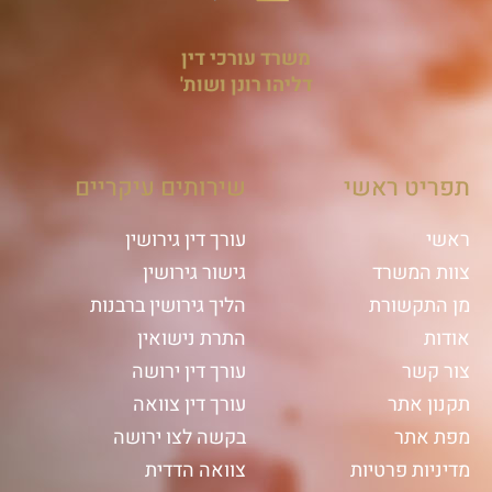
משרד עורכי דין
דליהו רונן ושות'
תפריט ראשי
שירותים עיקריים
ראשי
עורך דין גירושין
צוות המשרד
גישור גירושין
מן התקשורת
הליך גירושין ברבנות
אודות
התרת נישואין
צור קשר
עורך דין ירושה
תקנון אתר
עורך דין צוואה
מפת אתר
בקשה לצו ירושה
מדיניות פרטיות
צוואה הדדית