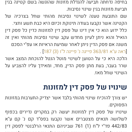
בחיפה נדחתה תביעה להגדלת מזונות שהוגשה בשם קטינה בגין
תביעת מזונות בגין שינוי נסיבות.
שם התובעת טענה לשינוי נסיבות מהותי שחל בצרכיה של
הקטינה אשר נקבעו בעודה תינוקת וכיום היא כבת תשע וחצי.
כלל ידוע הוא כי אין דינו של פסק דין למזונות כדין כל פסק דין
הואיל והוא ניתן לעיון מחדש עקב שינוי נסיבות מהותי ואין זה
משנה אם פסק הדין ניתן לאחר שמיעת הראיות או עפ"י הסכם
[
ראה ע"א 363/81 פייגה נ' פייגה ל"ו (3) 187
] .
הלכה היא כי על הטוען לשינוי מוטל הנטל להוכחת המצב אשר
שרר בעבר, בעת מתן פסק הדין, מחד, ומאידך עליו להצביע על
השינוי שחל מאז.
שינויו של פסק דין למזונות
יש צורך להוכיח שינוי מהותי בלבד אשר יצדיק התערבות במזונות
הפסוקים.
שינויו של פסק דין למזונות יעשה רק במקרים נדירים בכפוף
לשלושה תנאים מצטברים אשר נקבעו בפס"ד קם נ' קם ע"א
442/83 פד"י ל"ח (1) 761 שביניהם התנאי הרלבנטי לפסק דין