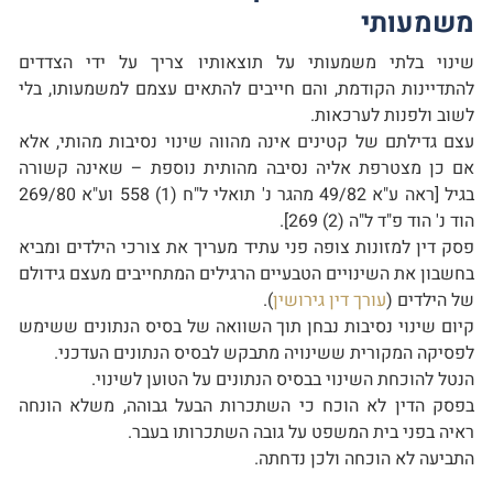
משמעותי
שינוי בלתי משמעותי על תוצאותיו צריך על ידי הצדדים
להתדיינות הקודמת, והם חייבים להתאים עצמם למשמעותו, בלי
לשוב ולפנות לערכאות.
עצם גדילתם של קטינים אינה מהווה שינוי נסיבות מהותי, אלא
אם כן מצטרפת אליה נסיבה מהותית נוספת – שאינה קשורה
בגיל [ראה ע"א 49/82 מהגר נ' תואלי ל"ח (1) 558 וע"א 269/80
הוד נ' הוד פ"ד ל"ה (2) 269].
פסק דין למזונות צופה פני עתיד מעריך את צורכי הילדים ומביא
בחשבון את השינויים הטבעיים הרגילים המתחייבים מעצם גידולם
של הילדים (
עורך דין גירושין
).
קיום שינוי נסיבות נבחן תוך השוואה של בסיס הנתונים ששימש
לפסיקה המקורית ששינויה מתבקש לבסיס הנתונים העדכני.
הנטל להוכחת השינוי בבסיס הנתונים על הטוען לשינוי.
בפסק הדין לא הוכח כי השתכרות הבעל גבוהה, משלא הונחה
ראיה בפני בית המשפט על גובה השתכרותו בעבר.
התביעה לא הוכחה ולכן נדחתה.