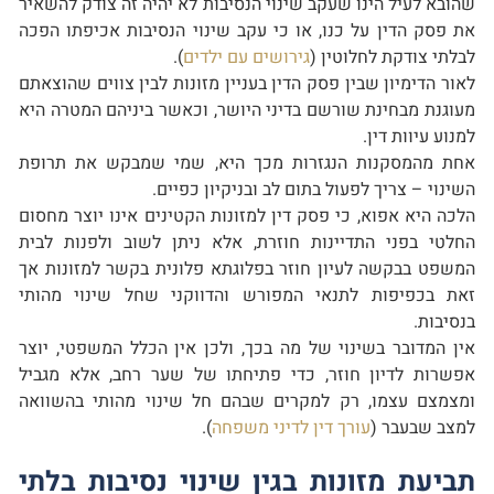
שהובא לעיל הינו שעקב שינוי הנסיבות לא יהיה זה צודק להשאיר
את פסק הדין על כנו, או כי עקב שינוי הנסיבות אכיפתו הפכה
לבלתי צודקת לחלוטין (
גירושים עם ילדים
).
לאור הדימיון שבין פסק הדין בעניין מזונות לבין צווים שהוצאתם
מעוגנת מבחינת שורשם בדיני היושר, וכאשר ביניהם המטרה היא
למנוע עיוות דין.
אחת מהמסקנות הנגזרות מכך היא, שמי שמבקש את תרופת
השינוי – צריך לפעול בתום לב ובניקיון כפיים.
הלכה היא אפוא, כי פסק דין למזונות הקטינים אינו יוצר מחסום
החלטי בפני התדיינות חוזרת, אלא ניתן לשוב ולפנות לבית
המשפט בבקשה לעיון חוזר בפלוגתא פלונית בקשר למזונות אך
זאת בכפיפות לתנאי המפורש והדווקני שחל שינוי מהותי
בנסיבות.
אין המדובר בשינוי של מה בכך, ולכן אין הכלל המשפטי, יוצר
אפשרות לדיון חוזר, כדי פתיחתו של שער רחב, אלא מגביל
ומצמצם עצמו, רק למקרים שבהם חל שינוי מהותי בהשוואה
למצב שבעבר (
עורך דין לדיני משפחה
).
תביעת מזונות בגין שינוי נסיבות בלתי