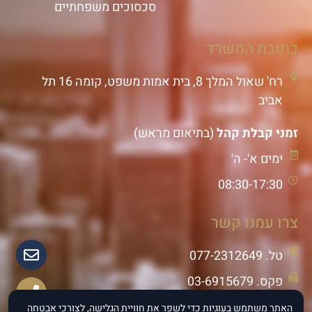
סכסוכים משפחתיים
כתובת המשרד
רח' שאול המלך 8, בית אמות משפט, קומה 16 תל
אביב
זמני קבלת קהל
(בתיאום מראש)
ימים א'- ה'
08:30-17:30
צרו עמנו קשר
טל. 077-2312649
פקס. 03-6915679
נייד: 055-8833888
האתר משתמש בעוגיות כדי לשפר את חוויית הגלישה, לצורכי אבטחה