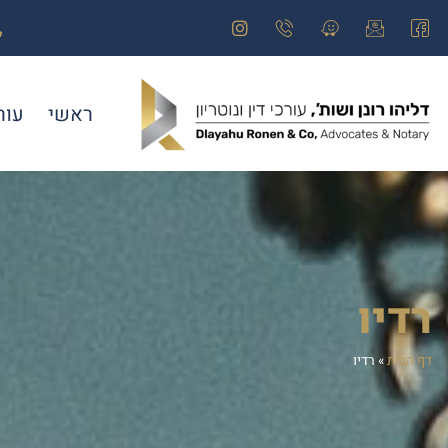
ראשי
עור
רדיו
דף הבית
»
רדיו