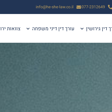
info@he-she-law.co.il
077-2312649
ך דין גירושין
עורך דין דיני משפחה
צוואות ירו