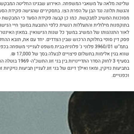
שליטה מלאה על משאבי המשפחה. האירוע שבגינו החליטה המבקשת ל
והגשת תלונה נגד הבן על הפרת הצו. בתסקירים שהגישה פקידת הסעד
מסוכנות המשיב למבקשת. כמו כן קבעה פקידת הסעד כי המבקשת סו
בתוקפנות מילולית והתעללות רגשית כלפי התובעת במשך חיי הנישו
לאור התנהגותו של המשיב במשך כל שנות הנישואין. במאזן האינטרסי
פסק דין סופי בחלוקת הרכוש שבין הצדדים. יחד עם את, תובא ההחלטה לדיון מחודש בת
בתמ"ש 3960/01 פלוני נ' פלונית-בבית משפט לענייני
שווא בגין אלימות בתשלום פיצויים לבעלה בסך של 17,000 ₪.
בתביעות נזיקין, ומאז ואילך דינם של בני זוג לעניין תביעות נזיקיו
וכפנויים.