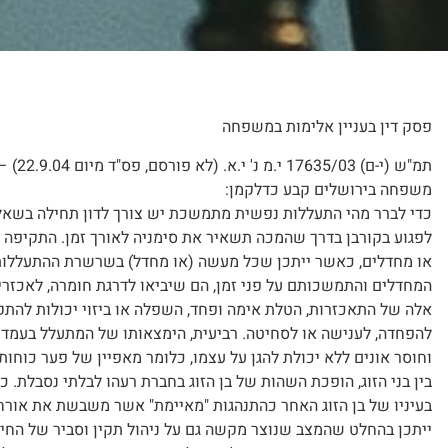
פסק דין בעניין אלימות במשפחה
תמ"ש 
משפחה בירושלים קבע כדלקמן:
כדי לברר מהי התעללות נפשית מתמשכת יש צורך לדון תחילה בשאלה
לפגוע בקורבן בדרך שהמכה תשאיר את סימניה לאורך זמן. התקיפה
או מחדלים, כאשר ייתכן שכל מעשה (או מחדל) בשרשרת ההתעללות,
המחדלים והתמשכותם על פני זמן, הם שיביאו לדרגת חומרה, לאכזריו
אלה של התאכזרות, הטלת אימה ופחד, השפלה או ביזוי יכולות להת
להפחדה, לענישה או לסחיטה. רביעית, הימצאותו של המתעלל בעמדת 
וחוסר אונים ללא יכולת להגן על עצמו, כלומר מאפיין של פער כו
בין בני הזוג, הופכת השהות של בן הזוג בחברת רעהו לבלתי נסבלת. 
בעיניו של בן הזוג האחר כהתנהגות "מאיימת" אשר משבשת את אורחות
ייתכן בהחלט שהמצב שנוצר מקשה גם על ניהול תקין וסביר של החיים