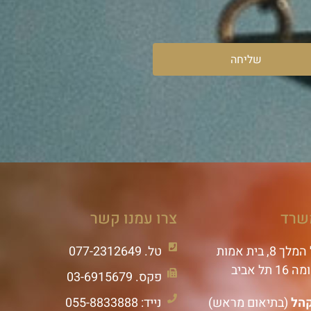
שליחה
שרד
צרו עמנו קשר
רח' שאול המלך 8, בית אמות
טל. 077-2312649
ל אביב
פקס. 03-6915679
קהל
(בתיאום מראש)
נייד: 055-8833888