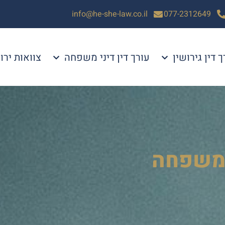
info@he-she-law.co.il
077-2312649
ך דין גירושין
עורך דין דיני משפחה
צוואות ירו
במשפחה