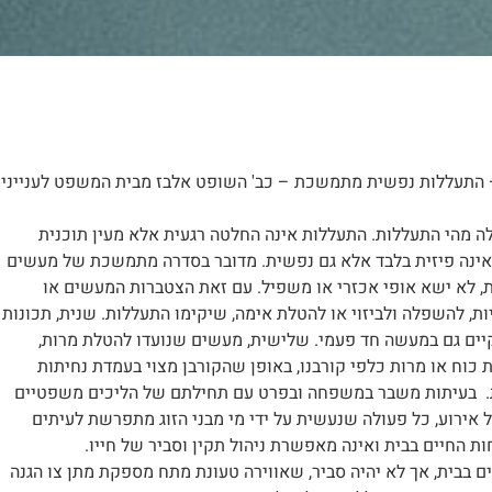
(י-ם) 17635/03 י.מ נ' י.א. (לא פורסם, פס"ד מיום 22.9.04) – התעללות נפשית מתמשכת – כב' השופט אלבז מבית המשפט לענייני
 מהי התעללות. התעללות אינה החלטה רגעית אלא מעין תוכנית
 אינה פיזית בלבד אלא גם נפשית. מדובר בסדרה מתמשכת של מעשים
 לא ישא אופי אכזרי או משפיל. עם זאת הצטברות המעשים או
ת, להשפלה ולביזוי או להטלת אימה, שיקימו התעללות. שנית, תכונות
קיים גם במעשה חד פעמי. שלישית, מעשים שנועדו להטלת מרות,
כוח או מרות כלפי קורבנו, באופן שהקורבן מצוי בעמדת נחיתות
חות. בעיתות משבר במשפחה ובפרט עם תחילתם של הליכים משפטיים
כל אירוע, כל פעולה שנעשית על ידי מי מבני הזוג מתפרשת לעיתים
 החיים בבית ואינה מאפשרת ניהול תקין וסביר של חייו.
 בבית, אך לא יהיה סביר, שאווירה טעונת מתח מספקת מתן צו הגנה