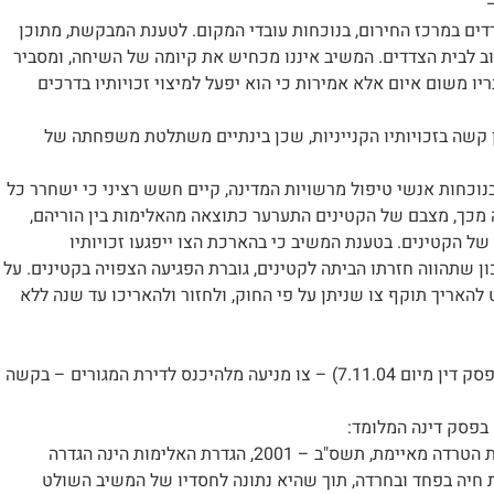
ים במרכז החירום, בנוכחות עובדי המקום. לטענת המבקשת, מתוכן
וב לבית הצדדים. המשיב איננו מכחיש את קיומה של השיחה, ומסביר
יו משום איום אלא אמירות כי הוא יפעל למיצוי זכויותיו בדרכים
 קשה בזכויותיו הקנייניות, שכן בינתיים משתלטת משפחתה של
וכחות אנשי טיפול מרשויות המדינה, קיים חשש רציני כי ישחרר כל
 מכך, מצבם של הקטינים התערער כתוצאה מהאלימות בין הוריהם,
של הקטינים. בטענת המשיב כי בהארכת הצו ייפגעו זכויותיו
ון שתהווה חזרתו הביתה לקטינים, גוברת הפגיעה הצפויה בקטינים. על
ת המשפט להאריך תוקף צו שניתן על פי החוק, ולחזור ולהאריכו עד שנה ללא
תמ"ש (כ"ס) 2141/03 בש"א 248/03 פלונית נ' פלוני (לא פורסם – פסק דין מיום 7.11.04) – צו מניעה מלהיכנס לדירת המגורים – בקשה
בפסק דינה המלומד:
על פי החוק למניעת אלימות במשפחה תשנ"א – 1991 והחוק למניעת הטרדה מאיימת, תשס"ב – 2001, הגדרת האלימות הינה הגדרה
ת חיה בפחד ובחרדה, תוך שהיא נתונה לחסדיו של המשיב השולט