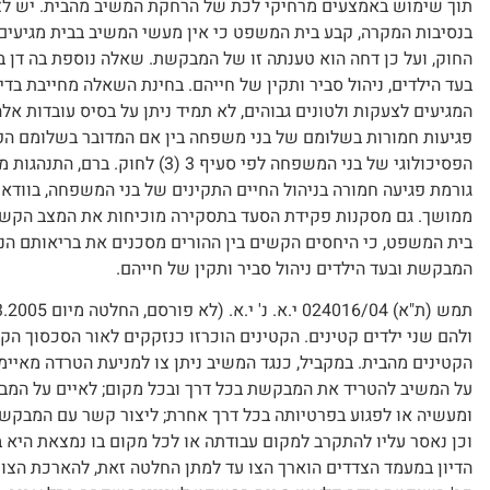
תוך שימוש באמצעים מרחיקי לכת של הרחקת המשיב מהבית. יש לצי
בנסיבות המקרה, קבע בית המשפט כי אין מעשי המשיב בבית מגיעי
החוק, ועל כן דחה הוא טענתה זו של המבקשת. שאלה נוספת בה דן 
בעד הילדים, ניהול סביר ותקין של חייהם. בחינת השאלה מחייבת בד
המגיעים לצעקות ולטונים גבוהים, לא תמיד ניתן על בסיס עובדות אל
הפסיכולוגי של בני המשפחה לפי סע
גורמת פגיעה חמורה בניהול החיים התקינים של בני המשפחה, בוודאי
ממושך. גם מסקנות פקידת הסעד בתסקירה מוכיחות את המצב הקשה ב
בית המשפט, כי היחסים הקשים בין ההורים מסכנים את בריאותם הנ
המבקשת ובעד הילדים ניהול סביר ותקין של חייהם.
ולהם שני ילדים קטינים. הקטינים הוכרזו כנזקקים לאור הסכסוך הקש
על המשיב להטריד את המבקשת בכל דרך ובכל מקום; לאיים על המב
וכן נאסר עליו להתקרב למקום עבודתה או לכל מקום בו נמצאת היא
הדיון במעמד הצדדים הוארך הצו עד למתן החלטה זאת, להארכת הצו.