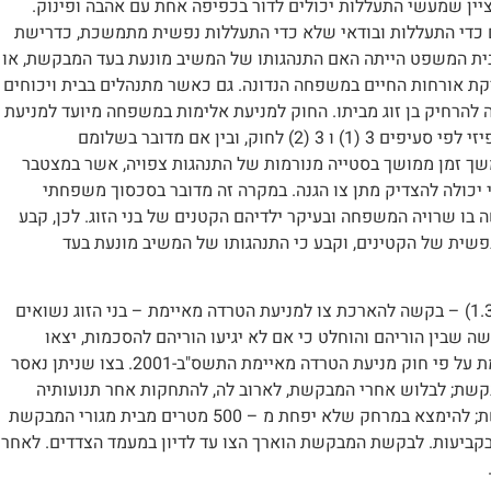
ין שמעשי התעללות יכולים לדור בכפיפה אחת עם אהבה ופינוק.
ם כדי התעללות ובודאי שלא כדי התעללות נפשית מתמשכת, כדרישת
בית המשפט הייתה האם התנהגותו של המשיב מונעת בעד המבקשת, או
יקת אורחות החיים במשפחה הנדונה. גם כאשר מתנהלים בבית ויכוחים
ה להרחיק בן זוג מביתו. החוק למניעת אלימות במשפחה מיועד למניעת
פגיעות חמורות בשלומם של בני משפחה בין אם המדובר בשלומם הפיזי לפי סעיפים 3 (1) ו 3 (2) לחוק, ובין אם מדובר בשלומם
יף 3 (3) לחוק. ברם, התנהגות משך זמן ממושך בסטייה מנורמות של התנהגות צפויה, אשר במצטבר
 יכולה להצדיק מתן צו הגנה. במקרה זה מדובר בסכסוך משפחתי
ו שרויה המשפחה ובעיקר ילדיהם הקטנים של בני הזוג. לכן, קבע
פשית של הקטינים, וקבע כי התנהגותו של המשיב מונעת בעד
תמש (ת"א) 024016/04 י.א. נ' י.א. (לא פורסם, החלטה מיום 1.3.2005) – בקשה להארכת צו למניעת הטרדה מאיימת – בני הזוג נשואים
ה שבין הוריהם והוחלט כי אם לא יגיעו הוריהם להסכמות, יצאו
הקטינים מהבית. במקביל, כנגד המשיב ניתן צו למניעת הטרדה מאיימת על פי חוק מניעת הטרדה מאיימת התשס"ב-2001. בצו שניתן נאסר
קשת; לבלוש אחרי המבקשת, לארוב לה, להתחקות אחר תנועותיה
ומעשיה או לפגוע בפרטיותה בכל דרך אחרת; ליצור קשר עם המבקשת; להימצא במרחק שלא יפחת מ – 500 מטרים מבית מגורי המבקשת
 בקביעות. לבקשת המבקשת הוארך הצו עד לדיון במעמד הצדדים. לאחר