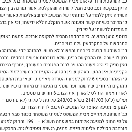
כב' השופטת ורדה פלאוט מבית המשפט לענייני משפחה בתל אביב –
הדיון בבקשה נסב סביב תמליל שיחה שהוקלטה, אשר נערכה בין הצדד
השיחה ניתן ללמוד על כוונותיו של המשיב לנהוג באלימות כאשר יש
כי מדובר בשיחה קשה וטעונה אשר הוקלטה ללא ידיעתו, וכי אין בדבר
העומדות לרשותו על פי דין.
בנוסף טוען המשיב, כי הרחקתו מהבית לתקופה ארוכה, פוגעת באופן
המבקשת על המקרקעין עליו בנוי הבית.
כב' השופטת קבעה כי היות והמשיב לא חשש להתנהג כפי שהתנהג בנ
רסן לו ישהה עם המבקשת בבית, שלא בנוכחות אנשים נוספים. יתרה
ואין ספק כי היה וישוב המשיב לבית המגורים המשותף, יחריף מצבם 
הקנייניות אין ממש. באיזון שבין הפגיעה הקניינית במשיב למול הסיכ
פי האמור בסעיף 6 לחוק למניעת הטרדה מאיימת, רשאי בי
נימוקים מיוחדים שירשמו, ועד שנתיים מנימוקים מיוחדים שירשמו.
לאור האמור הוחלט להאריך את הצו ב-6 חודשים נוספים.
למתן צו מניעה האוסר על המשיב להיכנס לדירת הצדדים.
כב' השופטת מקייס מבית המשפט לענייני משפחה בכפר סבא קבעה 
מורחבת הכוללת אלימות פיזית, מינית, רגשית ופסיכולוגית. המבקש