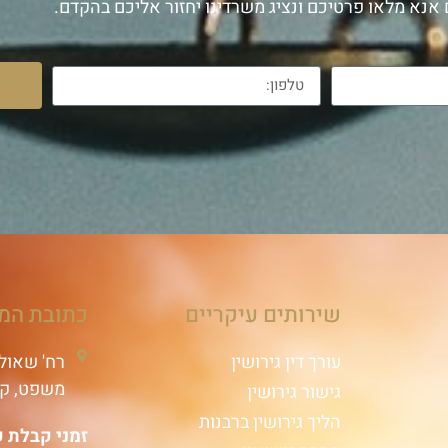
אנא מלאו פרטיכם ונציג משרדינו יחזור אליכם בהקדם.
שירותים עיקריים
כתובת המ
עורך דין גירושין
משפט, קומה 16 ת
גישור גירושין
הליך גירושין ברבנות
זמני קבלת 