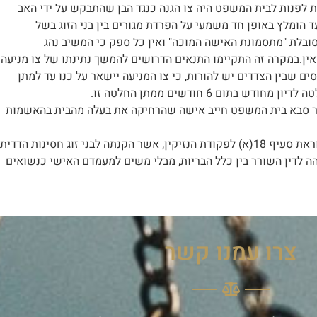
פנות לבית המשפט היה צו הגנה כנגד הבן שהתבקש על ידי האב
 הומלץ באופן חד משמעי על הפרדת מגורים בין בני הזוג בשל
בלת "מתסמונת האישה המוכה" ואין כל ספק כי המשיב נהג
אין.במקרה זה התקיימו התנאים הדרושים להמשך נתינתו של צו מניעה
ם שבין הצדדים יש להורות, כי צו המניעה יישאר על כנו עד למתן
ום 6 חודשים ממתן החלטה זו.
 משפחה בכפר סבא בית המשפט חייב אישה שהרחיקה את בעלה מהבית בהאשמות
בסעיף 3 לחוק הסדר התדיינויות בין בני זוג התשכ"ה- 1969 בוטלה הוראת סעיף 18(א) לפקודת הנזיקין, אשר הקנתה לבני זוג חסינות הדדית
ת זהה לדין השורר בין כלל הבריות, מבלי משים למעמדם האישי כנשואים
צרו עמנו קשר