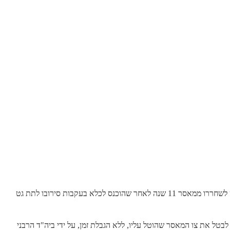
בית המשפט העליון ידון מחר (שני) בעתירתו של בעל סרבן גט, אשר דורש לשחררו ממאסר 11 שנה לאחר שהוכנס לכלא בעקבות סירובו לתת גט
בטל את צו המאסר שהוטל עליו, ללא הגבלת זמן, על ידי ביה"ד הרבני