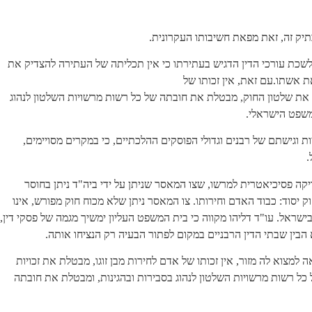
ק זה, זאת מפאת חשיבותו העקרונית.
לשכת עורכי הדין הדגיש בעתירתו כי אין תכליתה של העתירה להצדיק את
ת אשתו.עם זאת, אין זכותו של
ת את שלטון החוק, מבטלת את חובתה של כל רשות מרשויות השלטון לנהוג
משפט הישראלי.
 וגישתם של רבנים וגדולי הפוסקים ההלכתיים, כי במקרים מסויימים,
.
דיקה פסיכיאטרית למרשו, שצו המאסר שניתן על ידי ביה"ד ניתן בחוסר
ק יסוד: כבוד האדם וחירותו. צו המאסר ניתן שלא מכוח חוק מפורש, אינו
בישראל. עו"ד דליהו מקווה כי בית המשפט העליון ימשיך מגמה של פסקי דין,
 הבין שבתי הדין הרבניים במקום לפתור הבעיה רק הנציחו אותה.
למצוא לה מזור, אין זכותו של אדם לחירות מבן זוגו, מבטלת את זכויות
ל רשות מרשויות השלטון לנהוג בסבירות ובהגינות, ומבטלת את חובתה