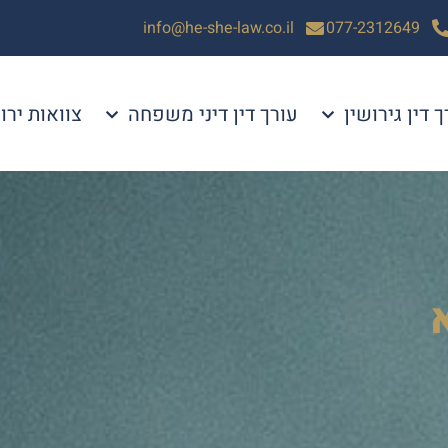
info@he-she-law.co.il
077-2312649
ך דין גירושין
עורך דין דיני משפחה
צוואות ירו