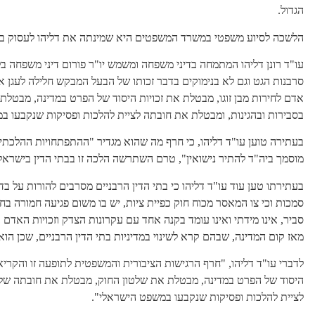
הגדול.
הלשכה לסיוע משפטי במשרד המשפטים היא שמינתה את דליהו לעסוק בתי
עו"ד רונן דליהו המתמחה בדיני משפחה ומשמש יו"ר פורום דיני משפחה ב
סרבנות הגט וגם לא בנימוקים בדבר זכותו של הבעל המבקש חלילה לעגן א
אדם לחירות מבן זוגו, מבטלת את זכויות היסוד של הפרט במדינה, מבטל
בסבירות ובהגינות, ומבטלת את חובתה לציית להלכות ופסיקות שנקבעו ב
בעתירה טוען עו"ד דליהו, כי חרף מה שהוא מגדיר "ההתפתחויות ההלכתיות
מוסמך ביה"ד להתיר נישואין", טרם השתרשה הלכה זו בבתי הדין בישראל
בעתירתו טען עוד עו"ד דליהו כי בתי הדין הרבניים מסרבים להורות על ב
סמכות וכי צו המאסר מכוח חוק כפיית ציות, יש בו משום פגיעה חמורה בחו
סביר, אינו מידתי ואינו עומד בקנה אחד עם עקרונות הצדק וזכויות האדם 
מאז קום המדינה, שבהם קרא לשינוי במדיניות בתי הדין הרבניים, שכן הוא
לדברי עו"ד דליהו, "חרף הרגישות הציבורית והמשפטית לתופעה זו והקריאה 
היסוד של הפרט במדינה, מבטלת את שלטון החוק, מבטלת את חובתה של כ
לציית להלכות ופסיקות שנקבעו במשפט הישראלי".