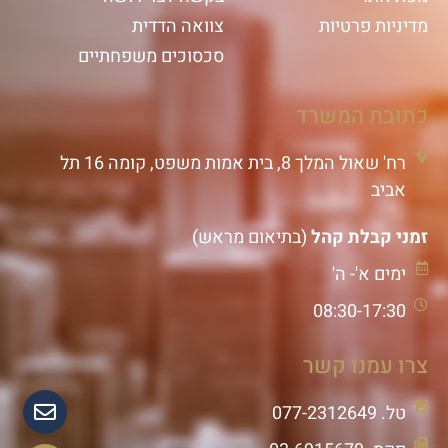
מדיניות פרטיות
צוואה הדדית
סכסוכים משפחתיים
כתובת המשרד
רח' שאול המלך 8, בית אמות משפט, קומה 16 תל
אביב
זמני קבלת קהל
(בתיאום מראש)
ימים א'- ה'
08:30-17:30
צרו עמנו קשר
טל. 077-2312649