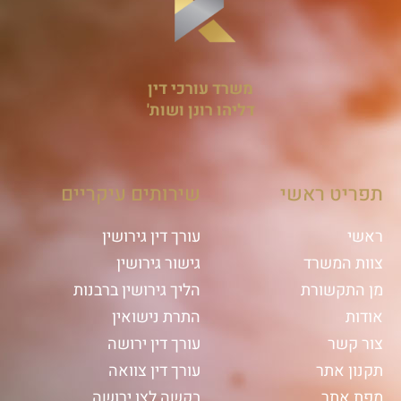
משרד עורכי דין
דליהו רונן ושות'
תפריט ראשי
שירותים עיקריים
ראשי
עורך דין גירושין
צוות המשרד
גישור גירושין
מן התקשורת
הליך גירושין ברבנות
אודות
התרת נישואין
צור קשר
עורך דין ירושה
תקנון אתר
עורך דין צוואה
מפת אתר
בקשה לצו ירושה