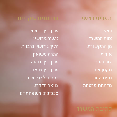
תפריט ראשי
שירותים עיקריים
ראשי
עורך דין גירושין
צוות המשרד
גישור גירושין
מן התקשורת
הליך גירושין ברבנות
אודות
התרת נישואין
צור קשר
עורך דין ירושה
תקנון אתר
עורך דין צוואה
מפת אתר
בקשה לצו ירושה
מדיניות פרטיות
צוואה הדדית
סכסוכים משפחתיים
כתובת המשרד