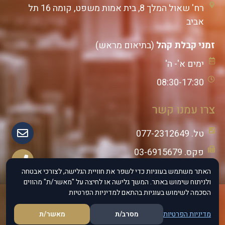
רח' שאול המלך 8, בית אמות משפט, קומה 16 תל
אביב
זמני קבלת קהל
(בתיאום מראש)
ימים א'- ה'
08:30-17:30
צרו עמנו קשר
טל. 077-2312649
פקס. 03-6915679
נייד: 055-8833888
האתר משתמש בעוגיות כדי לשפר את חוויית הגלישה, לצורכי אבטחה
ולניתוח שימוש באתר. המשך גלישה או לחיצה על "מאשר/ת" מהווים
הסכמה לשימוש בעוגיות בהתאם למדיניות הפרטיות
מדיניות הפרטיות
מסרב/ת
מאשר/ת