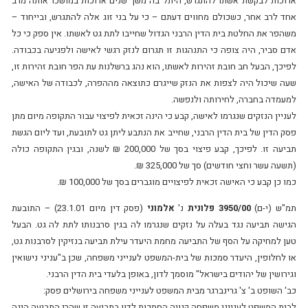
ארוכות לבקשת אשתו להתגרש, היתל בה משך שנים ארוכות במושכו אותה מרב
אחד לרב אחר, כשכולם מחווים דעתם – כי על בני זוג אלה להתגרש, ובייחוד –
משהפר את החלטת בית הדין הרבני הגדול שחייבו לתת גט לאשתו. אין ספק כי כל
אדם סביר, היה צופה כי התנהגות זו תגרום לנזק רגשי לאישה ולפגיעה בכבודה.
לפיכך, הבעל חב חובת זהירות לאשתו, הוא נהג ברשלנות עת הפר חובת זהירות זו,
שעה שיכול היה לצפות את הנזק שייגרם כתוצאה מההפרה, לכבודה של האישה,
למעמדה בחברה, לחירותה ולנפשה.
לעניין הנזקים שנגרמו לאישה, קבע כי הינה זכאית לפיצוי עבור התקופה מיום מתן
פסק הדין של בית הדין הרבני, שחייב את הנתבע ליתן גט לתובעת, ועד ליום הגשת
תביעה זו. לפיכך, קבע פיצוי בסך של 200,000 ₪ לשנה, ובגין התקופה כולה
(תשעה עשר וחצי חודשים) סך של 325,000 ₪.
כמו כן קבע כי האישה זכאית לפיצויים מוגברים בסך של 100,000 ₪.
תמ"ש (י-ם)
3950/00 פלונית
נ'
אלמוני
(פסק דין מיום 23.1.01) – התובעת
הגישה תביעה נגד בעלה על נזקים שנגרמו לה בגין סרבנותו לתת לה גט. הבעל
טען למחיקה על הסף של התביעה מחמת היעדר עילת תביעה בנזיקין לסרבנות גט,
או לחלופין, היעדר סמכות של בית-המשפט לענייני משפחה, שכן ב"עניני נישואין
וגירושין של יהודים בישראל" מוסמך לדון, באופן בלעדי בית הדין הרבני.
כב' השופט ב' צ' גרינברגר מבית המשפט לענייני משפחה בירושלים פסק:
לבית המשפט לענייני משפחה קנויה הסמכות לדון בתביעה זו שהרי התביעה הינה