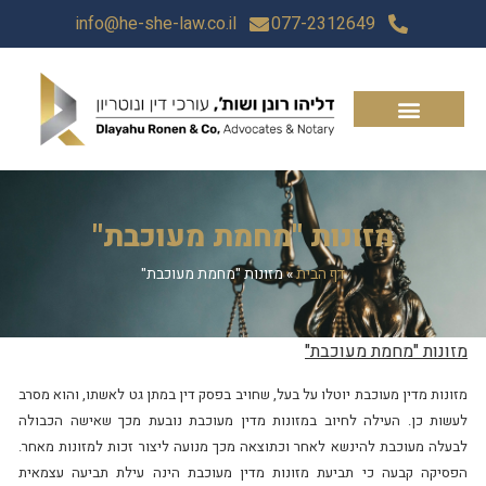
info@he-she-law.co.il
077-2312649
מזונות "מחמת מעוכבת"
דף הבית
»
מזונות "מחמת מעוכבת"
מזונות "מחמת מעוכבת"
מזונות מדין מעוכבת יוטלו על בעל, שחויב בפסק דין במתן גט לאשתו, והוא מסרב
לעשות כן. העילה לחיוב במזונות מדין מעוכבת נובעת מכך שאישה הכבולה
לבעלה מעוכבת להינשא לאחר וכתוצאה מכך מנועה ליצור זכות למזונות מאחר.
הפסיקה קבעה כי תביעת מזונות מדין מעוכבת הינה עילת תביעה עצמאית