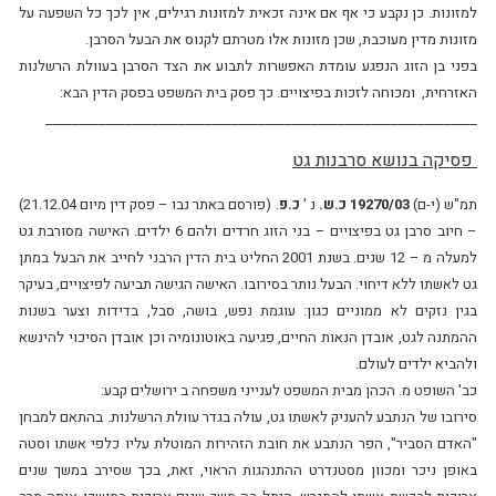
למזונות. כן נקבע כי אף אם אינה זכאית למזונות רגילים, אין לכך כל השפעה על
מזונות מדין מעוכבת, שכן מזונות אלו מטרתם לקנוס את הבעל הסרבן.
בפני בן הזוג הנפגע עומדת האפשרות לתבוע את הצד הסרבן בעוולת הרשלנות
האזרחית, ומכוחה לזכות בפיצויים. כך פסק בית המשפט בפסק הדין הבא:
_________________________________________________________________
פסיקה בנושא סרבנות גט
תמ"ש (י-ם)
19270/03 כ.ש.
נ '
כ.פ
. (פורסם באתר נבו – פסק דין מיום 21.12.04)
– חיוב סרבן גט בפיצויים – בני הזוג חרדים ולהם 6 ילדים. האישה מסורבת גט
למעלה מ – 12 שנים. בשנת 2001 החליט בית הדין הרבני לחייב את הבעל במתן
גט לאשתו ללא דיחוי. הבעל נותר בסירובו. האישה הגישה תביעה לפיצויים, בעיקר
בגין נזקים לא ממוניים כגון: עוגמת נפש, בושה, סבל, בדידות וצער בשנות
ההמתנה לגט, אובדן הנאות החיים, פגיעה באוטונומיה וכן אובדן הסיכוי להינשא
ולהביא ילדים לעולם.
כב' השופט מ. הכהן מבית המשפט לענייני משפחה ב ירושלים קבע:
סירובו של הנתבע להעניק לאשתו גט, עולה בגדר עוולת הרשלנות. בהתאם למבחן
"האדם הסביר", הפר הנתבע את חובת הזהירות המוטלת עליו כלפי אשתו וסטה
באופן ניכר ומכוון מסטנדרט ההתנהגות הראוי, זאת, בכך שסירב במשך שנים