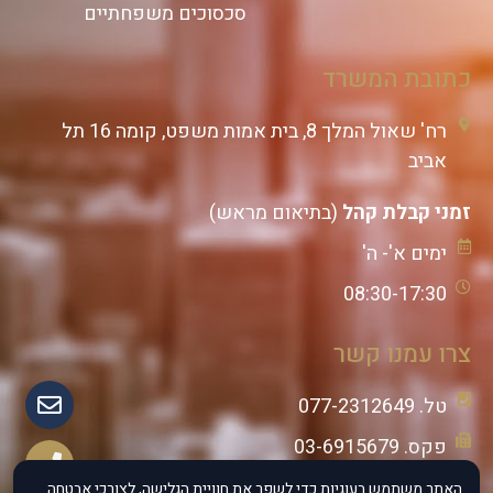
סכסוכים משפחתיים
כתובת המשרד
רח' שאול המלך 8, בית אמות משפט, קומה 16 תל
אביב
זמני קבלת קהל
(בתיאום מראש)
ימים א'- ה'
08:30-17:30
צרו עמנו קשר
טל. 077-2312649
פקס. 03-6915679
נייד: 055-8833888
האתר משתמש בעוגיות כדי לשפר את חוויית הגלישה, לצורכי אבטחה