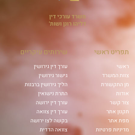
משרד עורכי דין
דליהו רונן ושות'
תפריט ראשי
שירותים עיקריים
ראשי
עורך דין גירושין
צוות המשרד
גישור גירושין
מן התקשורת
הליך גירושין ברבנות
אודות
התרת נישואין
צור קשר
עורך דין ירושה
תקנון אתר
עורך דין צוואה
מפת אתר
בקשה לצו ירושה
מדיניות פרטיות
צוואה הדדית