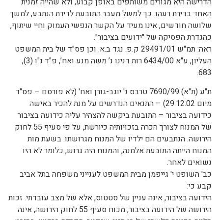
הדרישה היא מגורים משותפים באופן קבוע, ולא שהייה זמנית
האחד בדירת רעהו. כך למשל מעבר התובעת לדירת הנתבע, למשך
שלושה חודשים, אינו מעיד על הקשר הנפשי העמוק וחיי שיתוף,
כהגדרת הפסיקה של "ידועים בציבור".
ראה: תמ"ש 29491/01 ק.פ. נגד ב.א. וכן פס"ד של בית המשפט
העליון, ע"א 6434/00 רות דנינו נ’ משה מנע ואח’, פ"ד נ"ו (3),
683.
ת"ע (ת"א) 7690/99 טרבס נ' יוגב-גורן ואח' (לא פורסם – פס"ד
מיום 29.12.02) – התנאים הנדרשים על מנת להכיר באישה
כידועה בציבור – התובעת ביקשה להצהיר עליה כידועה בציבור
של המנוח לצורך הכרה בזכויותיה כיורשת, על פי סעיף 55 לחוק
הירושה. הנתבעים הם ילדיו של המנוח מגרושתו. בשעת מות
המנוח הייתה התובעת אלמנה, והמנוח היה גרוש, כלומר לא היו
נשואים לאחר.
כב' השופט י' גייפמן מבית המשפט לענייני משפחה בתל אביב
קבע כי:
הידועה בציבור, אינה עניין של סטטוס, אלא של מצב עובדתי. זכות
הירושה של הידועה בציבור, מכוח סעיף 55 לחוק הירושה, אינה