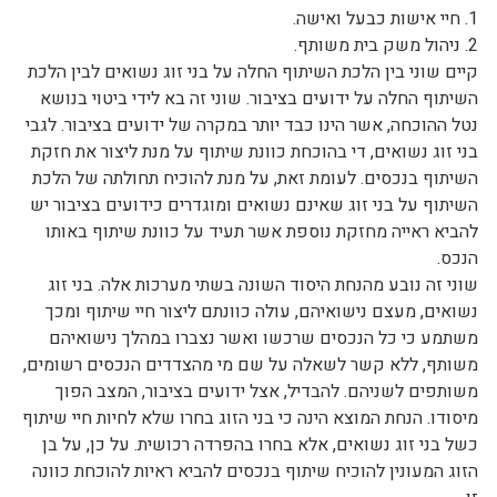
1. חיי אישות כבעל ואישה.
2. ניהול משק בית משותף.
קיים שוני בין הלכת השיתוף החלה על בני זוג נשואים לבין הלכת
השיתוף החלה על ידועים בציבור. שוני זה בא לידי ביטוי בנושא
נטל ההוכחה, אשר הינו כבד יותר במקרה של ידועים בציבור. לגבי
בני זוג נשואים, די בהוכחת כוונת שיתוף על מנת ליצור את חזקת
השיתוף בנכסים. לעומת זאת, על מנת להוכיח תחולתה של הלכת
השיתוף על בני זוג שאינם נשואים ומוגדרים כידועים בציבור יש
להביא ראייה מחזקת נוספת אשר תעיד על כוונת שיתוף באותו
הנכס.
שוני זה נובע מהנחת היסוד השונה בשתי מערכות אלה. בני זוג
נשואים, מעצם נישואיהם, עולה כוונתם ליצור חיי שיתוף ומכך
משתמע כי כל הנכסים שרכשו ואשר נצברו במהלך נישואיהם
משותף, ללא קשר לשאלה על שם מי מהצדדים הנכסים רשומים,
משותפים לשניהם. להבדיל, אצל ידועים בציבור, המצב הפוך
מיסודו. הנחת המוצא הינה כי בני הזוג בחרו שלא לחיות חיי שיתוף
כשל בני זוג נשואים, אלא בחרו בהפרדה רכושית. על כן, על בן
הזוג המעונין להוכיח שיתוף בנכסים להביא ראיות להוכחת כוונה