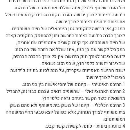
תלויה בכוונה כלשהי של בן הזוג שנפטר. הפרדה ברכוש, בהיבט
של העדר שיתוף כלכלי, אינה שוללת את מעמדה של בת הזוג
כידועה בציבור לצורך ירושה. העדר מקום מגורים קבוע אינו שולל
את היותם ידועים בציבור לצורך ירושה.
כמו כן, אין דרישה לתקופת זמן מינימאלית של חיים משותפים.
לצורך הכרה בידועה בציבור כיורשת ניתן להסתפק בתקופה קצרה
של חיים משותפים. אף קיום קשרים אינטימיים עם אחרים,
במקביל לקשר עם בן הזוג, אינו שולל את היותה של בת הזוג
ידועה בציבור לצורך חוק הירושה. אין כל צורך בהכרה חברתית,
שהציבור יחשוב כלפי חוץ, שבני הזוג נשואים.
ישנם חמישה מאפיינים עיקריים, על מנת לסווג בת זוג כ"ידועה
בציבור" לצורך ירושה:
1.ההיבט האינטימי – קיומם של יחסי אישות בין בני הזוג.
2.ההיבט האמוציונאלי – שהשניים רואים עצמם כבני זוג, להבדיל
מהשאלה כיצד הקשר ביניהם נראה כלפי חוץ.
3.ההיבט הכלכלי – קיומו של משק בית משותף ולא סתם משק
בית משותף לצורך הנוחות, אלא כפועל יוצא טבעי מחיי המשפחה
המשותפים.
4.כוונת קביעות –כוונה לקשירת קשר קבע.