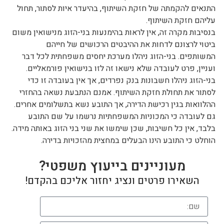
התנאים להקמתה של חזקת השיתוף, בהיעדר איות לסתור, תחול
עליהם חזקת השיתוף.
בנסיבות מקרה זה, אין לראות בהימנעות בני-הזוג מנישואין משום
ביטוי לרצונם לדחות את ההיבטים הרכושים של חייהם
המשותפים. בני-הזוג ניהלו מערכת יחסים משפחתית לכל דבר
ועניין, פרט לעובדה שלא נישאו זה לזו בנישואין פורמאליים.
בני-הזוג ניהלו חשבונות בנק נפרדים, אך אין בעובדה זו כדי
לסתור את תחולת חזקת השיתוף. אמנם הנתבעת נשאה בהחזרי
ההלוואות בגין רכישת הדירה, אך התובע נשא בתשלומים אחרים.
גם לעובדה כי המכוניות המשפחתיות נרשמו על שם התובע
בלבד, אין כל חשיבות, שכן שימשו את שני בני הזוג באותה מידה.
הוחלט כי התובע הינו הבעלים במחצית מהזכויות בדירה.
מעוניינים בייעוץ משפטי?
השאירו פרטים ונציג יחזור אליכם בהקדם!