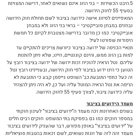
5.היבט הכשירות – בני הזוג אינם נשואים לאחר, דרישה המצוינת
בסעיף 55 לחוק הירושה.
המאפיינים לסיווג אישה כידועה בציבור לשם תחולת חוק הירושה
נבחנים במבחן סובייקטיבי – בראי בני הזוג ולא במבחן
אובייקטיבי. כמו כן מדובר בדרישה מצטברת לקיום כל חמשת
היסודות שפורטו לעיל.
תנאיי הכניסה של ידועה בציבור כיורשת צריכים להתקיים עד
למות בן הזוג ממש, והינם קוגנטיים, היינו, שלא ניתן להתנות
עליהם. נטל הראיה להוכיח זכות ירושה של ידועה בציבור רובץ על
הטוען כי הינו ידוע בציבור לפי חוק הירושה, ובעניינינו רובץ נטל
זה כעל כתפי התובעת.כב' השופט גייפמן קבע כי התובעת לא
הרימה את נטל הראיה המוטל עליה ועל כן, לא היה ניתן להצהיר
עליה כידועה ציבור, לצורך סעיף 55 לחוק הירושה.
מעמד הידועים בציבור
בשנים האחרונות זכה מעמד ה"ידועים בציבור" לעיגון חוקתי
במספר חוקים כמו גם בפסיקת בתי המשפט. חוקים רבים חלים
על "ידועים בציבור" באופן מפורש, דבר שהעניק לידועים בציבור
מעמד זהה לזה של זוגות נשואים, לשם זכאות בהטבות סוציאליות