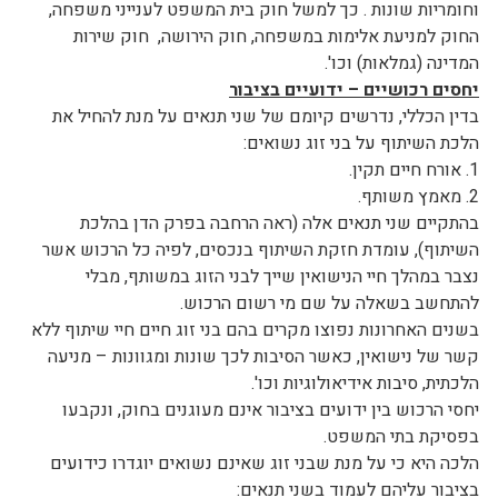
וחומריות שונות . כך למשל חוק בית המשפט לענייני משפחה,
החוק למניעת אלימות במשפחה, חוק הירושה, חוק שירות
המדינה (גמלאות) וכו'.
יחסים רכושיים – ידועיים בציבור
בדין הכללי, נדרשים קיומם של שני תנאים על מנת להחיל את
הלכת השיתוף על בני זוג נשואים:
1. אורח חיים תקין.
2. מאמץ משותף.
בהתקיים שני תנאים אלה (ראה הרחבה בפרק הדן בהלכת
השיתוף), עומדת חזקת השיתוף בנכסים, לפיה כל הרכוש אשר
נצבר במהלך חיי הנישואין שייך לבני הזוג במשותף, מבלי
להתחשב בשאלה על שם מי רשום הרכוש.
בשנים האחרונות נפוצו מקרים בהם בני זוג חיים חיי שיתוף ללא
קשר של נישואין, כאשר הסיבות לכך שונות ומגוונות – מניעה
הלכתית, סיבות אידיאולוגיות וכו'.
יחסי הרכוש בין ידועים בציבור אינם מעוגנים בחוק, ונקבעו
בפסיקת בתי המשפט.
הלכה היא כי על מנת שבני זוג שאינם נשואים יוגדרו כידועים
בציבור עליהם לעמוד בשני תנאים: