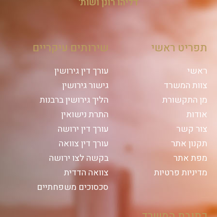
דליהו רונן ושות'
תפריט ראשי
שירותים עיקריים
ראשי
עורך דין גירושין
צוות המשרד
גישור גירושין
מן התקשורת
הליך גירושין ברבנות
אודות
התרת נישואין
צור קשר
עורך דין ירושה
תקנון אתר
עורך דין צוואה
מפת אתר
בקשה לצו ירושה
מדיניות פרטיות
צוואה הדדית
סכסוכים משפחתיים
כתובת המשרד