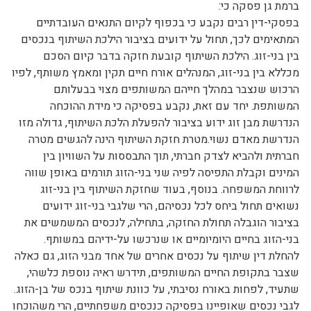
ברמת גן פסקה כי:
בפסקי-דין רבים נקבע כי בכפוף לקיום התנאים העובדתיים
המתאימים לכך, תחול על ידועים בציבור הילכת השיתוף בנכסים
בין בני-זוג. הילכת השיתוף קובעת חזקה בדבר קיום הסכם
מכללא בין בני-זוג, המנהלים אורח חיים תקין ומאמץ משותף, לפיו
הרכוש שנצבר במהלך חייהם המשותפים מצוי בבעלותם
המשותפת. יחד עם זאת, נקבע בפסיקה כי מידת ההוכחה
הנדרשת מבן זוג ידוע בציבור להפעלת הלכת השיתוף, גדולה מזו
הנדרשת מאדם נשוי.מטרת חזקת השיתוף הינה להגשים מטרה
חברתית ולהביא לצדק חברתי, תוך התבססות על השוויון בין
המינים וקבלת התפיסה לפיה שני בני-הזוג תורמים באופן שווה
לרווחת המשפחה. בנוסף, בעוד שחזקת השיתוף בין בני-זוג
נשואים תחול ביחס לכל נכסיהם, הרי שלגבי בני-זוג ידועים
בציבור הוגבלה תחולת החזקה, בתחילה, לנכסים המשמשים את
בני-הזוג בחיים היומיומיים או שנרכשו על-ידיהם במשותף.
להחלת דין שיתוף על נכסים אחרים של אחד מבני הזוג, גם כאלה
שצבר בתקופת החיים המשותפים, תידרש ראיה נוספת כלשהי,
שתעיד, לפחות באורח נסיבתי, על כוונת שיתוף בנכס של בן-הזוג.
לגבי נכסים שאופיינו בפסיקה כנכסים משפחתיים, הרי משהוכחו