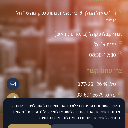
רח' שאול המלך 8, בית אמות משפט, קומה 16 תל
אביב
זמני קבלת קהל
(בתיאום מראש)
ימים א'- ה'
08:30-17:30
צרו עמנו קשר
טל. 077-2312649
פקס. 03-6915679
נייד: 055-8833888
האתר משתמש בעוגיות כדי לשפר את חוויית הגלישה, לצורכי אבטחה
ולניתוח שימוש באתר. המשך גלישה או לחיצה על "מאשר/ת" מהווים
הסכמה לשימוש בעוגיות בהתאם למדיניות הפרטיות