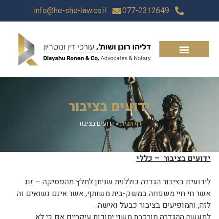
info@he-she-law.co.il
077-2312649
ידועים בציבור
דף הבית
»
ידועים בציבור
ידועים בציבור – כללי
לידועים בציבור הגדרה כוללנית שניתן לחלץ מהפסיקה – זוג
אשר חי חיי משפחה במשק-בית משותף, אשר אינם נשואים זה
לזה, והמופיעים בציבור כבעל ואישה.
למעשה ההגדרה מורכבת משני יסודות עיקריים אם כי לא