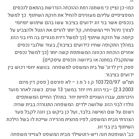
זו.
כמו-כן נציין כי משתנה רמת ההוכחה הנדרשת בהתאם לנכסים
הספציפיים עליהם מעונינים להחיל את חזקת השיתוף. כך למשל
בנכסים אשר בני זוג ידועים בציבור עשו בהם שימוש יומיומי
לצורך ניהול חיי המשפחה, קל יותר להרים את הנטל ולהצביע על
קיומה של חזקת שיתוף (כך למשל דירת מגורים בה חיו בני הזוג
במהלך התקופה שחיו כידועים בציבור), בעוד שלגבי נכסים
אחרים הוכחת הכוונה המשותפת קשה יותר (כך למשל נכסים
שהתקבלו במתנה או בירושה ונכסים עיסקיים).
פסק דין לדוג' של בית המשפט למשפחה בנושא יחסי רכוש בין
ידועים בציבור:
תמ"ש 103720/97 ק.נ נ' מ.נ – לא פורסם ( פסק דין מיום
2.3.2003) –בני הזוג חיו יחד במשך 13 שנים. כשנה לאחר מועד
היכרותם, עברו השניים לחיות יחד. במהלך החיים המשותפים
נולדו לבני הזוג שלושה ילדים. המשפחה התגוררה בבית שהיה
רשום על שם האישה בלבד, ועל כן ביקש בן זוגה לקבל סעד
הצהרתי מבית המשפט, לפיו מחצית מהדירה שייכת לו בשל הילכת
השיתוף בין בני זוג.
כב' השופטת חנה ריש-רוטשילד מבית המשפט לענייני משפחה