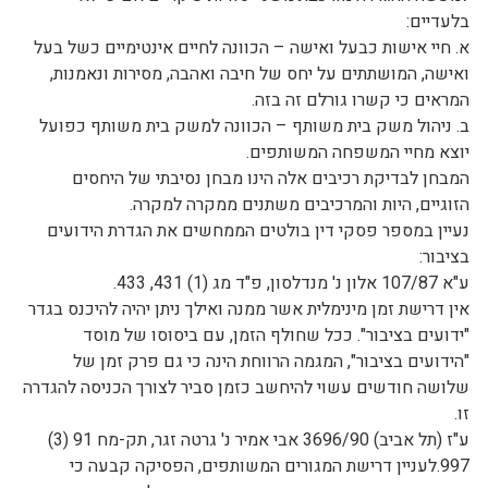
בלעדיים:
א. חיי אישות כבעל ואישה – הכוונה לחיים אינטימיים כשל בעל
ואישה, המושתתים על יחס של חיבה ואהבה, מסירות ונאמנות,
המראים כי קשרו גורלם זה בזה.
ב. ניהול משק בית משותף – הכוונה למשק בית משותף כפועל
יוצא מחיי המשפחה המשותפים.
המבחן לבדיקת רכיבים אלה הינו מבחן נסיבתי של היחסים
הזוגיים, היות והמרכיבים משתנים ממקרה למקרה.
נעיין במספר פסקי דין בולטים הממחשים את הגדרת הידועים
בציבור:
ע"א 107/87 אלון נ' מנדלסון, פ"ד מג (1) 431, 433.
אין דרישת זמן מינימלית אשר ממנה ואילך ניתן יהיה להיכנס בגדר
"ידועים בציבור". ככל שחולף הזמן, עם ביסוסו של מוסד
"הידועים בציבור", המגמה הרווחת הינה כי גם פרק זמן של
שלושה חודשים עשוי להיחשב כזמן סביר לצורך הכניסה להגדרה
זו.
ע"ז (תל אביב) 3696/90 אבי אמיר נ' גרטה זגר, תק-מח 91 (3)
997.לעניין דרישת המגורים המשותפים, הפסיקה קבעה כי