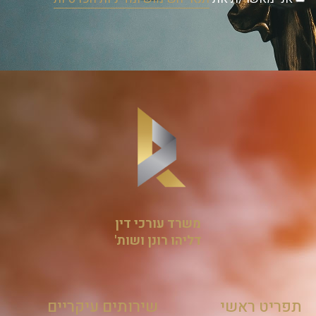
משרד עורכי דין
דליהו רונן ושות'
תפריט ראשי
שירותים עיקריים