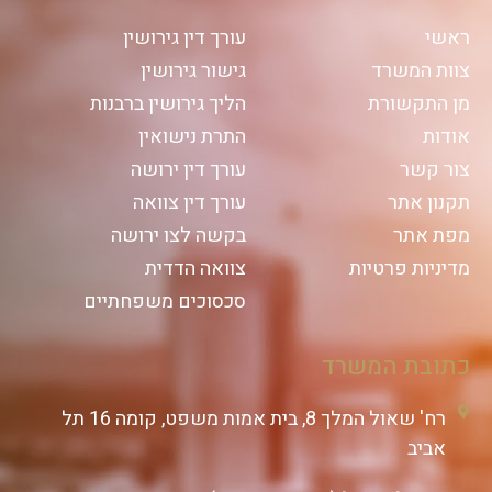
ראשי
עורך דין גירושין
צוות המשרד
גישור גירושין
מן התקשורת
הליך גירושין ברבנות
אודות
התרת נישואין
צור קשר
עורך דין ירושה
תקנון אתר
עורך דין צוואה
מפת אתר
בקשה לצו ירושה
מדיניות פרטיות
צוואה הדדית
סכסוכים משפחתיים
כתובת המשרד
רח' שאול המלך 8, בית אמות משפט, קומה 16 תל
אביב