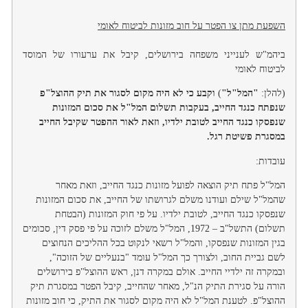
השפעת מתן צו הפטר על חוב מזונות לביטוח לאומי
ביהמ"ש לענייני משפחה בירושלים, קיבל את ערעורו של המוסד
לביטוח לאומי
(להלן:
"המל"ל"
)
וקבע כי לא היה מקום לסגור את תיק ההוצל"פ
שנפתח כנגד החייב, בעקבות תשלום המל"ל את סכום המזונות
שנפסקו כנגד החייב לטובת ילדיו, וזאת לאור ההפטר שקיבל החייב
במסגרת פשיטת רגל.
עובדות:
המל"ל פתח תיק הוצאה לפועל מזונות כנגד החייב, וזאת מאחר
שהמל"ל שילם ועודנו משלם לגרושתו של החייב, את סכום המזונות
שנפסקו כנגד החייב, לטובת ילדיו. על פי חוק המזונות (הבטחת
תשלום) התשל"ב – 1972, המל"ל משלם לזוכה על פי פסק דין, סכומים
בגין המזונות שנפסקו, והמל"ל רשאי לנקוט בכל ההליכים הנחוצים
לשם גביית החוב, ולצורך כך המל"ל עומד "בנעליים של הזוכה",
ובמקרה זה ילדיי החייב. אולם במקרה דנן, ראש ההוצל"פ בירושלים
הורה על סגירת התיק הנ"ל, מאחר שהחייב, קיבל הפטר במסגרת תיק
ההוצל"פ. לטענת המל"ל לא היה מקום לסגור את התיק, כי חוב מזונות