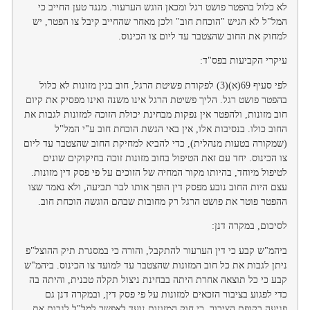
לא כלול בהפטר פושט רגל ומכאן הוגש הערעור. מנגד טען החייב כי
המל"ל לא הגיש "הוכחת חוב" ולכן מאחר שהחייב קיבל צו הפטר, יש
למחוק את החוב שהצטבר עד ליום צו הכינוס.
עיקרי הקביעות בפס"ד:
לפי סעיף 69(א)(3) לפקודת פשיטת הרגל, חוב בגין מזונות לא כלול
בהפטר פושט רגל. הליך פשיטת הרגל אינו משנה ואינו מפסיק את קיום
חוב מזונות, ולהפטר אין נפקות מבחינת יכולת הזוכה למזונות לגבות את
החוב כולו. בנסיבות אלו, אין באי הגשת הוכחת חוב ע"י המל"ל
(שמקורה בטעות מנהלית), כדי להביא למחיקת החוב שהצטבר עד ליום
צו הכינוס. יחד עם זאת הטיפול בחוב מזונות זוכה בחיקוקים שונים
לטיפול מיוחד, בהיותו מקור המחיה של הזוכים על פי פסק דין מזונות.
עצם היות החוב נובע מפסק דין הופך אותו לבר תביעה, ולא נאמר שצו
ההפטר פוטר את פושט הרגל רק מחובות שבהם הוגשה הוכחת חוב.
לסיכום, במקרה דנן:
ביהמ"ש קבע כי דין הערעור להתקבל, והורה כי במסגרת תיק ההוצל"פ
ניתן לגבות את כל חוב המזונות שהצטבר עד למועד צו הכינוס. ביהמ"ש
קבע כי כל תוצאה אחרת היתה בבחינת ניצול תקלה טכנית, והיתה בה
כדי לפגוע בציבור הזכאים למזונות על פי פסק דין, ובמקרה דנן גם
פגיעה בקופת הציבור, כי חוק המזונות נועד לאפשר למל"ל לגבות את